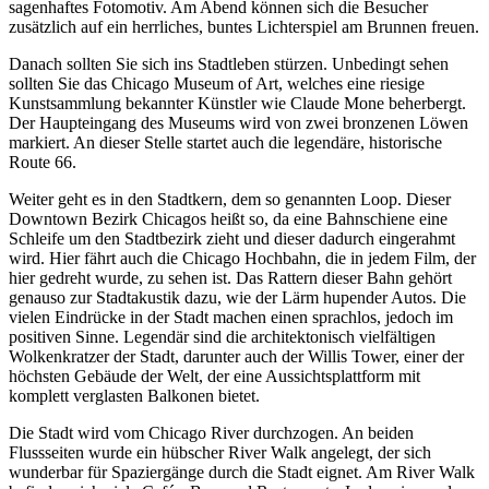
sagenhaftes Fotomotiv. Am Abend können sich die Besucher
zusätzlich auf ein herrliches, buntes Lichterspiel am Brunnen freuen.
Danach sollten Sie sich ins Stadtleben stürzen. Unbedingt sehen
sollten Sie das Chicago Museum of Art, welches eine riesige
Kunstsammlung bekannter Künstler wie Claude Mone beherbergt.
Der Haupteingang des Museums wird von zwei bronzenen Löwen
markiert. An dieser Stelle startet auch die legendäre, historische
Route 66.
Weiter geht es in den Stadtkern, dem so genannten Loop. Dieser
Downtown Bezirk Chicagos heißt so, da eine Bahnschiene eine
Schleife um den Stadtbezirk zieht und dieser dadurch eingerahmt
wird. Hier fährt auch die Chicago Hochbahn, die in jedem Film, der
hier gedreht wurde, zu sehen ist. Das Rattern dieser Bahn gehört
genauso zur Stadtakustik dazu, wie der Lärm hupender Autos. Die
vielen Eindrücke in der Stadt machen einen sprachlos, jedoch im
positiven Sinne. Legendär sind die architektonisch vielfältigen
Wolkenkratzer der Stadt, darunter auch der Willis Tower, einer der
höchsten Gebäude der Welt, der eine Aussichtsplattform mit
komplett verglasten Balkonen bietet.
Die Stadt wird vom Chicago River durchzogen. An beiden
Flussseiten wurde ein hübscher River Walk angelegt, der sich
wunderbar für Spaziergänge durch die Stadt eignet. Am River Walk