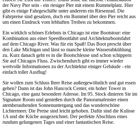
der Navy Pier sein - ein riesiger Pier mit einem Rummelplatz. Hier
gibt es einige Fahrgeschäfte unter anderem ein Riesenrad. Die
Fahrpreise sind gesalzen, doch ein Bummel über den Pier reicht aus
um einen Eindruck vom lebhaften Treiben zu bekommen.
Ein wirklich schönes Erlebnis in Chicago ist eine Bootstour: eine
Kombination aus einer Speedbootfahrt und Architekturbootsfahrt
auf dem Chicago River. Was für ein Spaß! Das Boot prescht über
den Lake Michigan und lässt so manche kleine Wasserabkühlung
zu. Kurz danach geht es in die Bootschleuse und schon schippern
Sie auf Chicagos Fluss. Zwischendurch gibt es immer wieder
wertvolle Informationen zu der Architektur einiger Gebäude - ein
einfach toller Ausflug!
Sie wollen zum Schluss Ihrer Reise außergewöhnlich und gut essen
gehen? Dann ist das John Hancock Center, ein hoher Tower in
Chicago, eine ganz besondere Adresse. Im 95. Stock dinieren Sie im
Signature Room und genießen durch die Panoramafenster einen
atemberaubenden Sonnenuntergang und das wunderschöne
Lichtermeer. Die Preise sind leicht gehoben. Dafür sind die Kulisse
1A und die Küche ausgezeichnet. Der perfekte Abschluss eines
rundum gelungenen Tages und einer fantastischen Reise.