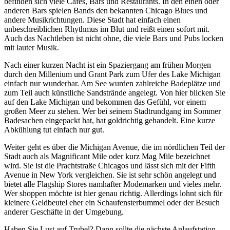
befinden sich viele Cafés, Bars und Restaurants. In den einen oder
anderen Bars spielen Bands den bekannten Chicago Blues und
andere Musikrichtungen. Diese Stadt hat einfach einen
unbeschreiblichen Rhythmus im Blut und reißt einen sofort mit.
Auch das Nachtleben ist nicht ohne, die viele Bars und Pubs locken
mit lauter Musik.
Nach einer kurzen Nacht ist ein Spaziergang am frühen Morgen
durch den Millenium und Grant Park zum Ufer des Lake Michigan
einfach nur wunderbar. Am See wurden zahlreiche Badeplätze und
zum Teil auch künstliche Sandstrände angelegt. Von hier blicken Sie
auf den Lake Michigan und bekommen das Gefühl, vor einem
großen Meer zu stehen. Wer bei seinem Stadtrundgang im Sommer
Badesachen eingepackt hat, hat goldrichtig gehandelt. Eine kurze
Abkühlung tut einfach nur gut.
Weiter geht es über die Michigan Avenue, die im nördlichen Teil der
Stadt auch als Magnificant Mile oder kurz Mag Mile bezeichnet
wird. Sie ist die Prachtstraße Chicagos und lässt sich mit der Fifth
Avenue in New York vergleichen. Sie ist sehr schön angelegt und
bietet alle Flagship Stores namhafter Modemarken und vieles mehr.
Wer shoppen möchte ist hier genau richtig. Allerdings lohnt sich für
kleinere Geldbeutel eher ein Schaufensterbummel oder der Besuch
anderer Geschäfte in der Umgebung.
Haben Sie Lust auf Trubel? Dann sollte die nächste Anlaufstation