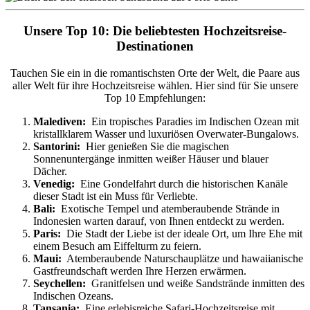
Unsere Top 10: Die beliebtesten Hochzeitsreise-
Destinationen
Tauchen Sie ein in die romantischsten Orte der Welt, die Paare aus
aller Welt für ihre Hochzeitsreise wählen.
Hier sind für Sie unsere
Top 10 Empfehlungen:
Malediven:
Ein tropisches Paradies im Indischen Ozean mit
kristallklarem Wasser und luxuriösen Overwater-Bungalows.
Santorini:
Hier genießen Sie die magischen
Sonnenuntergänge inmitten weißer Häuser und blauer
Dächer.
Venedig:
Eine Gondelfahrt durch die historischen Kanäle
dieser Stadt ist ein Muss für Verliebte.
Bali:
Exotische Tempel und atemberaubende Strände in
Indonesien warten darauf, von Ihnen entdeckt zu werden.
Paris:
Die Stadt der Liebe ist der ideale Ort, um Ihre Ehe mit
einem Besuch am Eiffelturm zu feiern.
Maui:
Atemberaubende Naturschauplätze und hawaiianische
Gastfreundschaft werden Ihre Herzen erwärmen.
Seychellen
:
Granitfelsen und weiße Sandstrände inmitten des
Indischen Ozeans.
Tansania
:
Eine erlebisreiche Safari-Hochzeitsreise mit